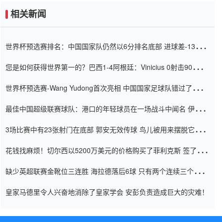
相关新闻
世界杯预选赛排名：中国国家队仍然以6分排名底部 进球差-13令人
震惊
您是如何获得世界第一的？巴西1-4阿根廷：Vinicius 0射击90分钟
内
世界杯预选赛-Wang Yudong首次亮相 中国国家足球队错过了世界
杯0-2
最佳中国超级联赛球队：港口的年轻球员在一场战斗中闻名 伊万放
弃了泰桑（Taishan）
3场比赛中有23张射门在底部 郭安无效传球 鸟儿被用来摆脱它
Setien痴迷于三名后卫
花钱找麻烦！切尔西以5200万美元的价格购买了菲利克斯 签了7年
并在半年内租了夏窗口
缺少英超联赛金靴位三连胜 海拉德落后6球 只有两个连续三个连续
三靴
皇家马德里令人兴奋地消除了皇家学会 安彭负责造成巨大的灾难！