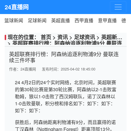
24直播网
篮球新闻
足球新闻
英超直播
西甲直播
意甲直播
德甲
现在的位置：
首页
>
资讯
>
足球资讯
>
英超新闻
>
英超联赛排行榜：阿森纳追逐利物浦9分 曼联连
续三件坏事
英超联赛排行榜：阿森纳追逐利物浦9分 曼联连
续三件坏事
作者：
24直播网
发布时间：2025-04-02 18:45:00
24 4月2日的24个实时网络，北京时间，英超联赛
的第30轮比赛是第30轮比赛，阿森纳以2-1击败富
勒姆，狼以1-0击败了西汉姆联队，诺丁汉森林以
1-0击败曼联，积分榜和排名如下：如下：如下：
如下：如下：
获胜后，阿森纳距离利物浦有9分，而且赢得的诺
丁汉森林（Nottingham Forest）距离顶部13分。