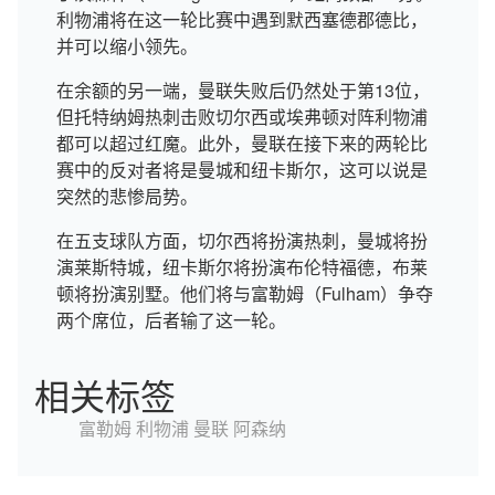
利物浦将在这一轮比赛中遇到默西塞德郡德比，
并可以缩小领先。
在余额的另一端，曼联失败后仍然处于第13位，
但托特纳姆热刺击败切尔西或埃弗顿对阵利物浦
都可以超过红魔。此外，曼联在接下来的两轮比
赛中的反对者将是曼城和纽卡斯尔，这可以说是
突然的悲惨局势。
在五支球队方面，切尔西将扮演热刺，曼城将扮
演莱斯特城，纽卡斯尔将扮演布伦特福德，布莱
顿将扮演别墅。他们将与富勒姆（Fulham）争夺
两个席位，后者输了这一轮。
相关标签
富勒姆
利物浦
曼联
阿森纳