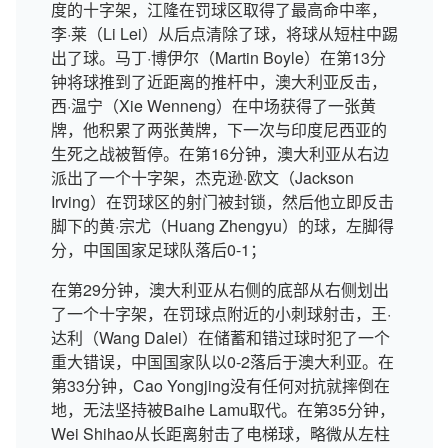
度的十字架，江隆在罚球区取得了最高命中率，
李·莱（Li Lei）从后点清除了球，将球从短柱中踢
出了球。马丁·博伊尔（Martin Boyle）在第13分
钟将球推到了近距离的推杆中，澳大利亚反击，
西·温宁（Xie Wenneng）在中场获得了一张黄
牌，他积累了两张黄牌，下一次与印度尼西亚的
生死之战被暂停。在第16分钟，澳大利亚从右边
派出了一个十字架，杰克逊·欧文（Jackson
Irving）在罚球区的射门被封锁，然后他立即反击
脚下的黄·宗尤（Huang Zhengyu）的球，左脚得
分，中国国家足球队落后0-1；
在第29分钟，澳大利亚从右侧的底部从右侧划出
了一个十字架，在罚球点附近的小刺球射击，王·
达利（Wang Dalei）在储蓄和错过球时犯了一个
重大错误，中国国家队以0-2落后于澳大利亚。在
第33分钟，Cao Yongjing没有任何对抗就摔倒在
地，无法坚持被Baihe Lamu取代。在第35分钟，
Wei Shihao从长距离射击了电梯球，略微从左柱