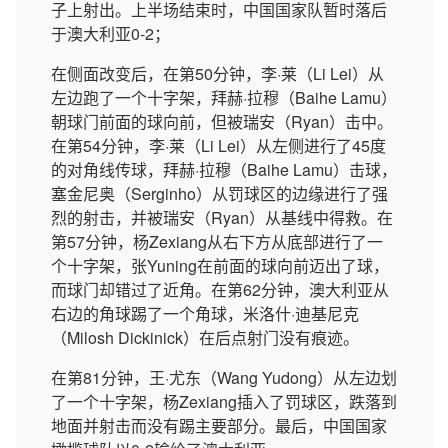
子上射出。上半场结束时，中国国家队暂时落后
于澳大利亚0-2；
在侧面改变后，在第50分钟，李·莱（Li Lei）从
左边跑了一个十字架，拜赫·拉穆（Baihe Lamu）
朝球门前面的球向前，但被瑞安（Ryan）击中。
在第54分钟，李·莱（Li Lei）从左侧进行了45度
的对角线传球，拜赫·拉穆（Baihe Lamu）击球，
塞金尼奥（Serginho）从罚球区的边缘进行了强
烈的射击，并被瑞安（Ryan）从基线中得救。在
第57分钟，杨Zexiang从右下方从底部进行了一
个十字架，张Yuning在前面的球向前迈出了球，
而球门却错过了近角。在第62分钟，澳大利亚从
右边的角球踢了一个角球，米洛什·迪基尼克
（Milosh Dickinick）在后点射门没有痕迹。
在第81分钟，王·尤东（Wang Yudong）从左边划
了一个十字架，杨Zexiang插入了罚球区，跌落到
地面并射击而没有踢主要部分。最后，中国国家