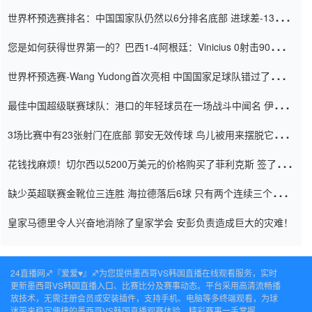
世界杯预选赛排名：中国国家队仍然以6分排名底部 进球差-13令人
震惊
您是如何获得世界第一的？巴西1-4阿根廷：Vinicius 0射击90分钟
内
世界杯预选赛-Wang Yudong首次亮相 中国国家足球队错过了世界
杯0-2
最佳中国超级联赛球队：港口的年轻球员在一场战斗中闻名 伊万放
弃了泰桑（Taishan）
3场比赛中有23张射门在底部 郭安无效传球 鸟儿被用来摆脱它
Setien痴迷于三名后卫
花钱找麻烦！切尔西以5200万美元的价格购买了菲利克斯 签了7年
并在半年内租了夏窗口
缺少英超联赛金靴位三连胜 海拉德落后6球 只有两个连续三个连续
三靴
皇家马德里令人兴奋地消除了皇家学会 安彭负责造成巨大的灾难！
24直播网♐️『爱爱♥』♐️为您提供墨西哥VS韩国直播在线观看服务，实时
更新墨西哥VS韩国直播入口、比赛比分及赛事动态。平台采用高清流畅播
放技术，无需注册会员或安装插件，支持手机、电脑等多终端观看，为球
迷带来稳定便捷的墨西哥VS韩国直播观赛体验，精彩赛事一手掌握。