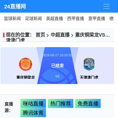
24直播网
篮球新闻
足球新闻
英超直播
西甲直播
意甲直播
德甲
现在的位置：
首页
>
中超直播
>
重庆铜梁龙VS天
津津门虎
2026-06-27 20:00:00
已结束
VS
重庆铜梁龙
天津津门虎
咪咕直播
热门推荐
免费直播
直播
源：
腾讯体育