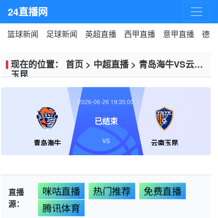
24直播网
篮球新闻
足球新闻
英超直播
西甲直播
意甲直播
德甲
现在的位置：
首页
>
中超直播
>
青岛海牛VS云南
玉昆
2026-06-26 19:35:00
已结束
VS
青岛海牛
云南玉昆
咪咕直播
热门推荐
免费直播
直播
源：
腾讯体育