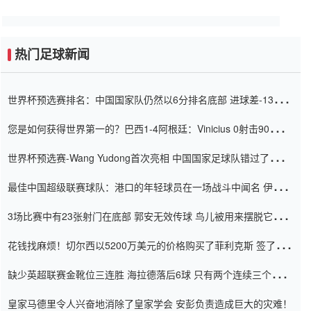
热门足球新闻
世界杯预选赛排名：中国国家队仍然以6分排名底部 进球差-13令人
震惊
您是如何获得世界第一的？巴西1-4阿根廷：Vinicius 0射击90分钟
内
世界杯预选赛-Wang Yudong首次亮相 中国国家足球队错过了世界
杯0-2
最佳中国超级联赛球队：港口的年轻球员在一场战斗中闻名 伊万放
弃了泰桑（Taishan）
3场比赛中有23张射门在底部 郭安无效传球 鸟儿被用来摆脱它
Setien痴迷于三名后卫
花钱找麻烦！切尔西以5200万美元的价格购买了菲利克斯 签了7年
并在半年内租了夏窗口
缺少英超联赛金靴位三连胜 海拉德落后6球 只有两个连续三个连续
三靴
皇家马德里令人兴奋地消除了皇家学会 安彭负责造成巨大的灾难！