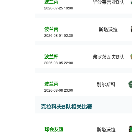
波兰丙
华沙莱吉亚B队
2026-07-25 19:00
波兰丙
斯塔沃拉
2026-08-01 02:30
波兰杯
弗罗茨瓦夫B队
2026-08-05 22:00
波兰丙
别尔斯科
2026-08-08 23:00
克拉科夫B队相关比赛
球会友谊
斯塔沃拉