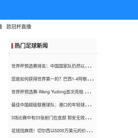
播
欧冠杯直播
热门足球新闻
世界杯预选赛排名：中国国家队仍然以6分
排名底部 进球差-13令人震惊
您是如何获得世界第一的？巴西1-4阿根
廷：Vinicius 0射击90分钟内
世界杯预选赛-Wang Yudong首次亮相 中国
国家足球队错过了世界杯0-2
最佳中国超级联赛球队：港口的年轻球员在
一场战斗中闻名 伊万放弃了泰桑
3场比赛中有23张射门在底部 郭安无效传球
（Taishan）
鸟儿被用来摆脱它 Setien痴迷于三名后卫
花钱找麻烦！切尔西以5200万美元的价格
购买了菲利克斯 签了7年 并在半年内租了夏