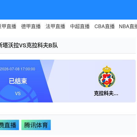
意甲直播
德甲直播
法甲直播
中超直播
CBA直播
NBA直
斯塔沃拉VS克拉科夫B队
2026-07-08 17:00:00
已结束
克拉科夫B队
VS
费直播
腾讯体育