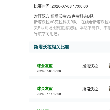
比赛时间: 2026-07-08 17:00:00
对阵双方:
斯塔沃拉VS克拉科夫B队
斯塔沃拉VS克拉科夫B队：在线看斯塔沃拉
夫B队现场比赛直播视频，本站不制作、不
导航学习用途。
斯塔沃拉相关比赛
球会友谊
斯塔沃拉
2026-07-08 17:00
球会友谊
斯塔沃拉
2026-07-11 17:00