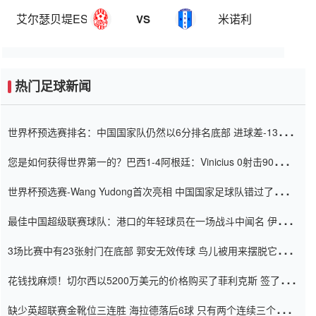
艾尔瑟贝堤ESMTK
米诺利
VS
热门足球新闻
世界杯预选赛排名：中国国家队仍然以6分排名底部 进球差-13令人
震惊
您是如何获得世界第一的？巴西1-4阿根廷：Vinicius 0射击90分钟
内
世界杯预选赛-Wang Yudong首次亮相 中国国家足球队错过了世界
杯0-2
最佳中国超级联赛球队：港口的年轻球员在一场战斗中闻名 伊万放
弃了泰桑（Taishan）
3场比赛中有23张射门在底部 郭安无效传球 鸟儿被用来摆脱它
Setien痴迷于三名后卫
花钱找麻烦！切尔西以5200万美元的价格购买了菲利克斯 签了7年
并在半年内租了夏窗口
缺少英超联赛金靴位三连胜 海拉德落后6球 只有两个连续三个连续