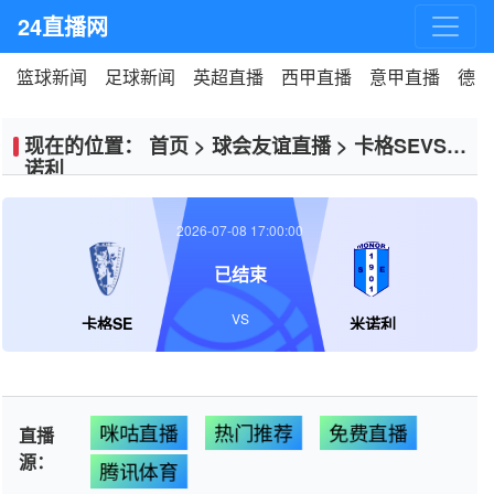
24直播网
篮球新闻
足球新闻
英超直播
西甲直播
意甲直播
德甲
现在的位置：
首页
>
球会友谊直播
>
卡格SEVS米
诺利
2026-07-08 17:00:00
已结束
VS
卡格SE
米诺利
咪咕直播
热门推荐
免费直播
直播
源：
腾讯体育